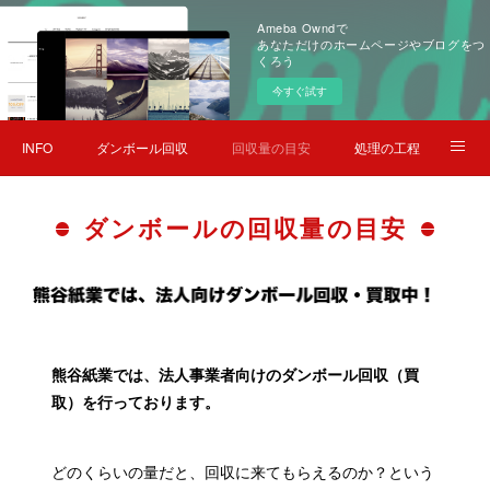
Ameba Owndで
あなただけのホームページやブログをつ
くろう
今すぐ試す
INFO
ダンボール回収
回収量の目安
処理の工程
よくあるご質問
会社概要
お問い合わせ
ダンボールの回収量の目安
熊谷紙業では、法人事業者向けのダンボール回収（買
取）を行っております。
どのくらいの量だと、回収に来てもらえるのか？という